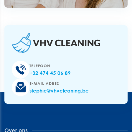
TELEFOON
+32 474 45 06 89
E-MAIL ADRES
stephie@vhvcleaning.be
Over ons