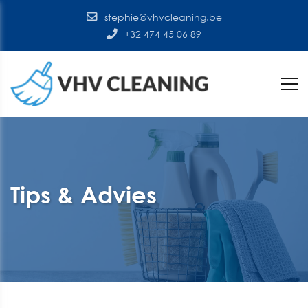
stephie@vhvcleaning.be
+32 474 45 06 89
Tips & Advies