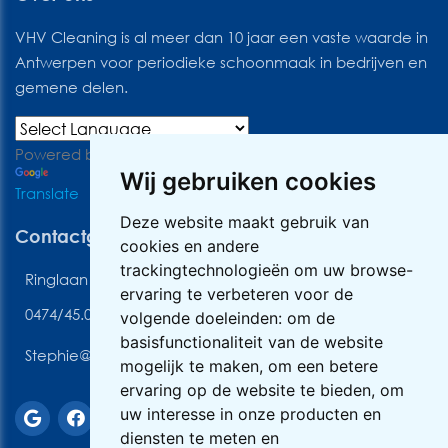
VHV Cleaning is al meer dan 10 jaar een vaste waarde in
Antwerpen voor periodieke schoonmaak in bedrijven en
gemene delen.
Powered by
Wij gebruiken cookies
Translate
Deze website maakt gebruik van
Contactgegevens
cookies en andere
trackingtechnologieën om uw browse-
Ringlaan 3, 2170 Antwerpen
ervaring te verbeteren voor de
0474/45.06.89
volgende doeleinden:
om de
basisfunctionaliteit van de website
Stephie@vhvcleaning.be
mogelijk te maken
,
om een betere
ervaring op de website te bieden
,
om
uw interesse in onze producten en
diensten te meten en