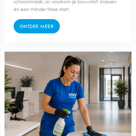
schoonmaak; zo voorkom je bouwstof, krassen
en een minder frisse start.
ONTDEK MEER