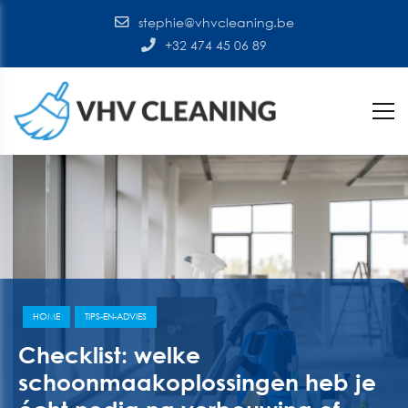
stephie@vhvcleaning.be
+32 474 45 06 89
HOME
TIPS-EN-ADVIES
Checklist: welke
schoonmaakoplossingen heb je