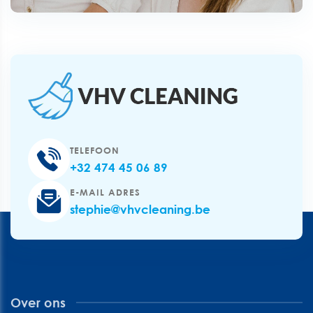
TELEFOON
+32 474 45 06 89
E-MAIL ADRES
stephie@vhvcleaning.be
Over ons