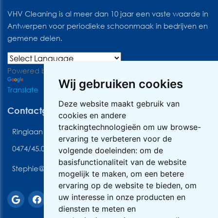
VHV Cleaning is al meer dan 10 jaar een vaste waarde in
Antwerpen voor periodieke schoonmaak in bedrijven en
gemene delen.
Powered by
Wij gebruiken cookies
Translate
Deze website maakt gebruik van
Contactgegevens
cookies en andere
trackingtechnologieën om uw browse-
Ringlaan 3, 2170 Antwerpen
ervaring te verbeteren voor de
0474/45.06.89
volgende doeleinden:
om de
basisfunctionaliteit van de website
Stephie@vhvcleaning.be
mogelijk te maken
,
om een betere
ervaring op de website te bieden
,
om
uw interesse in onze producten en
diensten te meten en