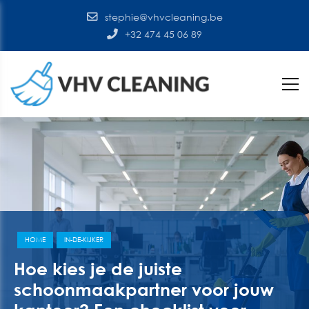
stephie@vhvcleaning.be
+32 474 45 06 89
HOME
IN-DE-KIJKER
Hoe kies je de juiste
schoonmaakpartner voor jouw