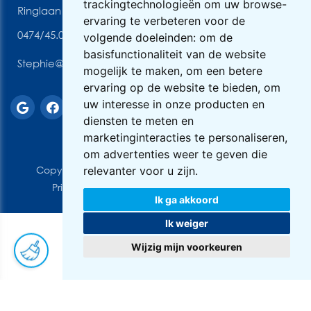
trackingtechnologieën om uw browse-
Ringlaan 3, 2170 Antwerpen
ervaring te verbeteren voor de
0474/45.06.89
volgende doeleinden:
om de
basisfunctionaliteit van de website
Stephie@vhvcleaning.be
mogelijk te maken
,
om een betere
ervaring op de website te bieden
,
om
uw interesse in onze producten en
diensten te meten en
marketinginteracties te personaliseren
,
om advertenties weer te geven die
Copyright © 2026 VHV Cleaning. All rights reserved
relevanter voor u zijn
.
Privacy & Cookies
|
UP-TO-DATE WebDesign
Ik ga akkoord
Ik weiger
Wijzig mijn voorkeuren