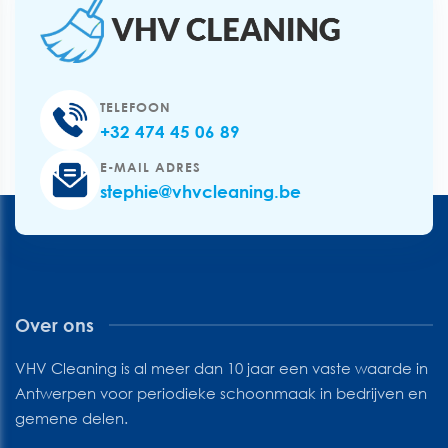
TELEFOON
+32 474 45 06 89
E-MAIL ADRES
stephie@vhvcleaning.be
Over ons
VHV Cleaning is al meer dan 10 jaar een vaste waarde in
Antwerpen voor periodieke schoonmaak in bedrijven en
gemene delen.