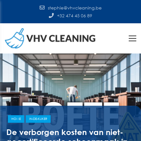
stephie@vhvcleaning.be
+32 474 45 06 89
HOME
IN-DE-KIJKER
De verborgen kosten van niet-