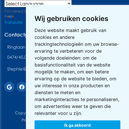
Powered by
Wij gebruiken cookies
Translate
Deze website maakt gebruik van
Contactgegevens
cookies en andere
trackingtechnologieën om uw browse-
Ringlaan 3, 2170 Antwerpen
ervaring te verbeteren voor de
0474/45.06.89
volgende doeleinden:
om de
basisfunctionaliteit van de website
Stephie@vhvcleaning.be
mogelijk te maken
,
om een betere
ervaring op de website te bieden
,
om
uw interesse in onze producten en
diensten te meten en
marketinginteracties te personaliseren
,
om advertenties weer te geven die
Copyright © 2026 VHV Cleaning. All rights reserved
relevanter voor u zijn
.
Privacy & Cookies
|
UP-TO-DATE WebDesign
Ik ga akkoord