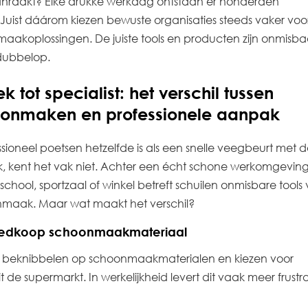
raakt? Elke drukke werkdag ontstaan er honderden
Juist dáárom kiezen bewuste organisaties steeds vaker voo
maakoplossingen. De juiste tools en producten zijn onmisba
 dubbelop.
 tot specialist: het verschil tussen
onmaken en professionele aanpak
sioneel poetsen hetzelfde is als een snelle veegbeurt met 
k, kent het vak niet. Achter een écht schone werkomgeving
school, sportzaal of winkel betreft schuilen onmisbare tools
nmaak. Maar wat maakt het verschil?
goedkoop schoonmaakmateriaal
ijk: beknibbelen op schoonmaakmaterialen en kiezen voor
de supermarkt. In werkelijkheid levert dit vaak meer frustra