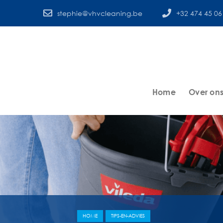
stephie@vhvcleaning.be
+32 474 45 06
Home
Over on
HOME
TIPS-EN-ADVIES