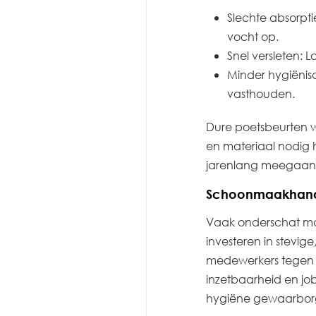
Slechte absorp
vocht op.
Snel versleten: 
Minder hygiënis
vasthouden.
Dure poetsbeurten w
en materiaal nodig 
jarenlang meegaan, 
Schoonmaakhands
Vaak onderschat m
investeren in stevi
medewerkers tegen a
inzetbaarheid en jo
hygiëne gewaarbor