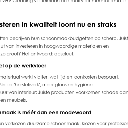
VHV Cleaning via telefoon of e-mail voor meer informatie.
eren in kwaliteit loont nu en straks
zetten bedrijven hun schoonmaakbudgetten op scherp. Juis
et nut van investeren in hoogwaardige materialen en
zo groot? Het antwoord: absoluut.
l op de werkvloer
ateriaal werkt vlotter, wat tijd en loonkosten bespaart.
 Minder 'herstelwerk', meer glans en hygiëne.
uur van interieur: Juiste producten voorkomen schade aa
n en meubels.
nmaak is méér dan een modewoord
en verkiezen duurzame schoonmaak. Kiezen voor professio