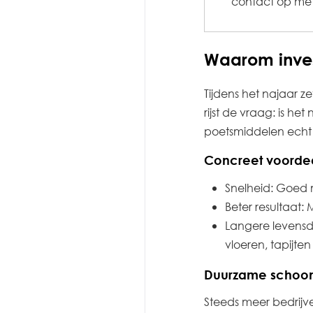
contact op met 
Waarom invest
Tijdens het najaar 
rijst de vraag: is h
poetsmiddelen echt 
Concreet voordee
Snelheid: Goed m
Beter resultaat:
Langere levensd
vloeren, tapijte
Duurzame schoo
Steeds meer bedrijv