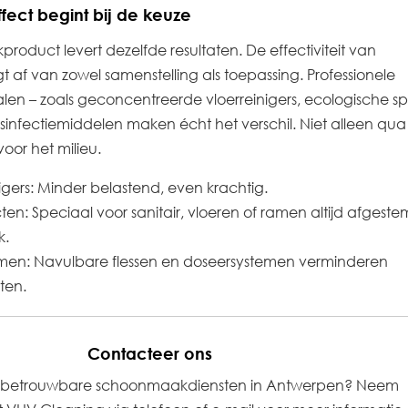
fect begint bij de keuze
roduct levert dezelfde resultaten. De effectiviteit van
af van zowel samenstelling als toepassing. Professionele
n – zoals geconcentreerde vloerreinigers, ecologische sp
esinfectiemiddelen maken écht het verschil. Niet alleen qua
oor het milieu.
igers: Minder belastend, even krachtig.
en: Speciaal voor sanitair, vloeren of ramen altijd afgest
k.
en: Navulbare flessen en doseersystemen verminderen
sten.
Contacteer ons
 betrouwbare schoonmaakdiensten in Antwerpen? Neem