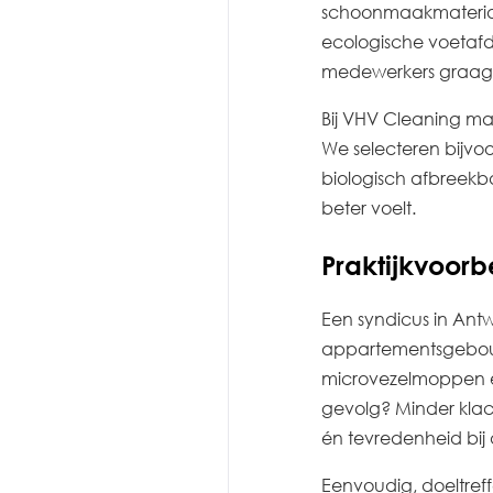
schoonmaakmateriale
ecologische voetafd
medewerkers graag 
Bij VHV Cleaning ma
We selecteren bijvo
biologisch afbreekb
beter voelt.
Praktijkvoorb
Een syndicus in Ant
appartementsgebou
microvezelmoppen 
gevolg? Minder klac
én tevredenheid bij
Eenvoudig, doeltreff