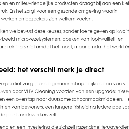
n en milieuvriendelijke producten draagt bij aan een kle
ruk. En het zorgt voor een gezonde omgeving waarin
werken en bezoekers zich welkom voelen.
ken we bewust deze keuzes, zonder toe te geven op kwalite
orbeeld microvezelsystemen, doeken van topkwaliteit, en
are reinigers niet omdat het moet, maar omdat het werkt é
eeld: het verschil merk je direct
werpen liet vorig jaar de gemeenschappelijke delen van vie
wen door VHV Cleaning voorzien van een upgrade: nieu
en een overstap naar duurzame schoonmaakmiddelen. H
hten van bewoners, een langere frisheid na iedere poetsbe
 de poetsmedewerkers zelf.
end en een investering die zichzelf razendsnel terugverdie