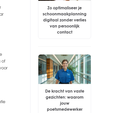
r
Zo optimaliseer je
ar
schoonmaakplanning
digitaal zonder verlies
van persoonlijk
contact
de
 of
 voor
De kracht van vaste
gezichten: waarom
tie
jouw
poetsmedewerker