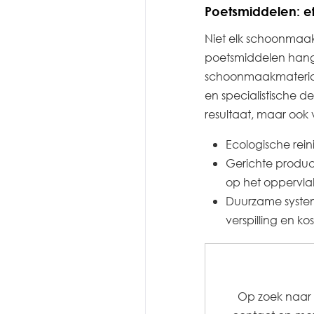
Poetsmiddelen: ef
Niet elk schoonmaakp
poetsmiddelen hangt 
schoonmaakmateriale
en specialistische d
resultaat, maar ook v
Ecologische rein
Gerichte product
op het oppervla
Duurzame system
verspilling en ko
Op zoek naar