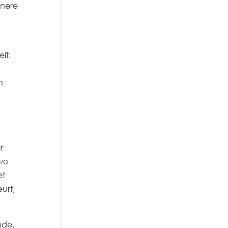
inere
it.
n
r
we
et
urt,
nde.