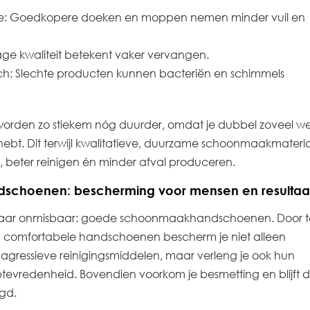
tie: Goedkopere doeken en moppen nemen minder vuil en
Lage kwaliteit betekent vaker vervangen.
ch: Slechte producten kunnen bacteriën en schimmels
orden zo stiekem nóg duurder, omdat je dubbel zoveel we
hebt. Dit terwijl kwalitatieve, duurzame schoonmaakmateri
beter reinigen én minder afval produceren.
choenen: bescherming voor mensen en resultaa
aar onmisbaar: goede schoonmaakhandschoenen. Door t
ge, comfortabele handschoenen bescherm je niet alleen
gressieve reinigingsmiddelen, maar verleng je ook hun
btevredenheid. Bovendien voorkom je besmetting en blijft 
gd.