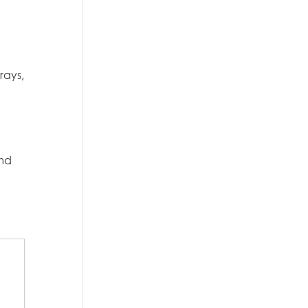
rays,
emd