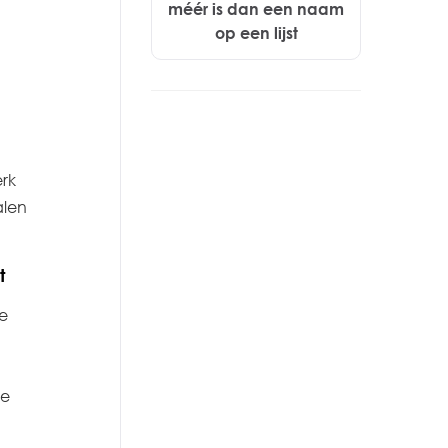
méér is dan een naam
op een lijst
rk
alen
t
e
de