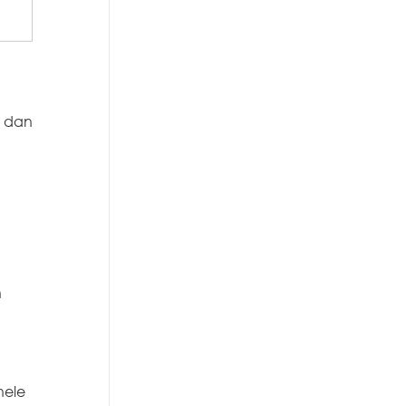
t dan
n
nele